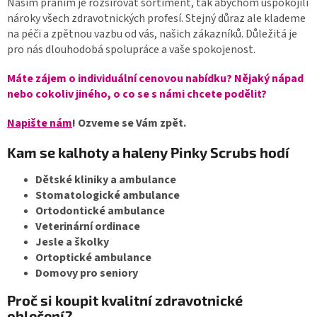
Našim přáním je rozšiřovat sortiment, tak abychom uspokojili
nároky všech zdravotnických profesí. Stejný důraz ale klademe
na péči a zpětnou vazbu od vás, našich zákazníků. Důležitá je
pro nás dlouhodobá spolupráce a vaše spokojenost.
Máte zájem o individuální cenovou nabídku? Nějaký nápad
nebo cokoliv jiného, o co se s námi chcete podělit?
Napište nám
! Ozveme se Vám zpět.
Kam se kalhoty a haleny Pinky Scrubs hodí
Dětské kliniky a ambulance
Stomatologické ambulance
Ortodontické ambulance
Veterinární ordinace
Jesle a školky
Ortoptické ambulance
Domovy pro seniory
Proč si koupit kvalitní zdravotnické
oblečení?