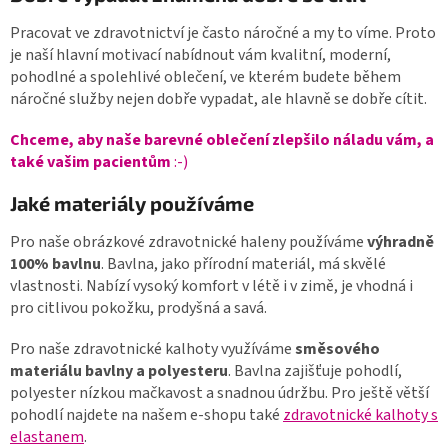
Pracovat ve zdravotnictví je často náročné a my to víme. Proto
je naší hlavní motivací nabídnout vám kvalitní, moderní,
pohodlné a spolehlivé oblečení, ve kterém budete během
náročné služby nejen dobře vypadat, ale hlavně se dobře cítit.
Chceme, aby naše barevné oblečení zlepšilo náladu vám, a
také vašim pacientům
:-)
Jaké materiály používáme
Pro naše obrázkové zdravotnické haleny používáme
výhradně
100% bavlnu
. Bavlna, jako přírodní materiál, má skvělé
vlastnosti. Nabízí vysoký komfort v létě i v zimě, je vhodná i
pro citlivou pokožku, prodyšná a savá.
Pro naše zdravotnické kalhoty využíváme
směsového
materiálu bavlny a polyesteru
. Bavlna zajišťuje pohodlí,
polyester nízkou mačkavost a snadnou údržbu. Pro ještě větší
pohodlí najdete na našem e-shopu také
zdravotnické kalhoty s
elastanem
.