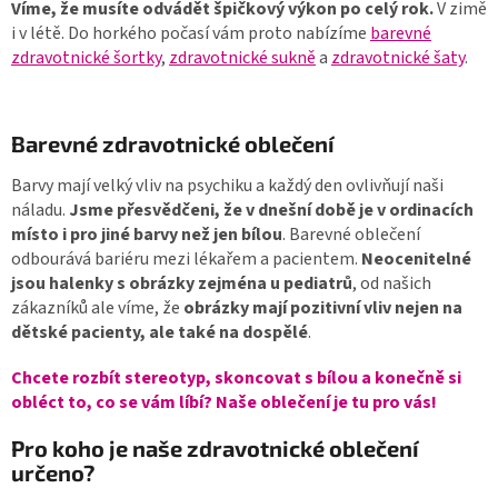
Víme, že musíte odvádět špičkový výkon po celý rok.
V zimě
i v létě. Do horkého počasí vám proto nabízíme
barevné
zdravotnické šortky
,
zdravotnické sukně
a
zdravotnické šaty
.
Barevné zdravotnické oblečení
Barvy mají velký vliv na psychiku a každý den ovlivňují naši
náladu.
Jsme přesvědčeni, že v dnešní době je v ordinacích
místo i pro jiné barvy než jen bílou
. Barevné oblečení
odbourává bariéru mezi lékařem a pacientem.
Neocenitelné
jsou halenky s obrázky zejména u pediatrů
, od našich
zákazníků ale víme, že
obrázky mají pozitivní vliv nejen na
dětské pacienty, ale také na dospělé
.
Chcete rozbít stereotyp, skoncovat s bílou a konečně si
obléct to, co se vám líbí?
Naše oblečení je tu pro vás!
Pro koho je naše zdravotnické oblečení
určeno?