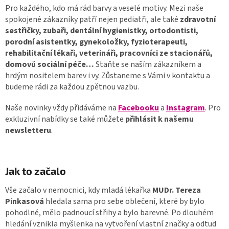
Pro každého, kdo má rád barvy a veselé motivy. Mezi naše
spokojené zákazníky patří nejen pediatři, ale také
zdravotní
sestřičky, zubaři, dentální hygienistky, ortodontisti,
porodní asistentky, gynekoložky, fyzioterapeuti,
rehabilitační lékaři, veterináři, pracovníci ze stacionářů,
domovů sociální péče…
Staňte se naším zákazníkem a
hrdým nositelem barev i vy. Zůstaneme s Vámi v kontaktu a
budeme rádi za každou zpětnou vazbu.
Naše novinky vždy přidáváme na
Facebooku
a
Instagram
. Pro
exkluzivní nabídky se také můžete
přihlásit k našemu
newsletteru
.
Jak to začalo
Vše začalo v nemocnici, kdy mladá lékařka
MUDr. Tereza
Pinkasová
hledala sama pro sebe oblečení, které by bylo
pohodlné, mělo padnoucí střihy a bylo barevné. Po dlouhém
hledání vznikla myšlenka na vytvoření vlastní značky a odtud