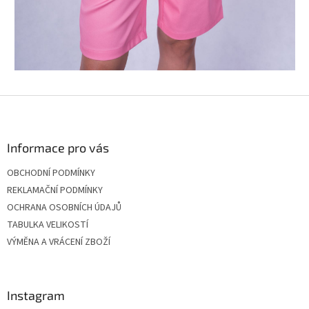
Z
á
p
a
Informace pro vás
t
OBCHODNÍ PODMÍNKY
í
REKLAMAČNÍ PODMÍNKY
OCHRANA OSOBNÍCH ÚDAJŮ
TABULKA VELIKOSTÍ
VÝMĚNA A VRÁCENÍ ZBOŽÍ
Instagram