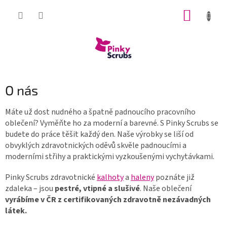
Přejít
NÁKUP
na
obsah
KOŠÍK
O nás
Máte už dost nudného a špatně padnoucího pracovního
oblečení? Vyměňte ho za moderní a barevné. S Pinky Scrubs se
budete do práce těšit každý den. Naše výrobky se liší od
obvyklých zdravotnických oděvů skvěle padnoucími a
moderními střihy a praktickými vyzkoušenými vychytávkami.
Pinky Scrubs zdravotnické
kalhoty
a
haleny
poznáte již
zdaleka – jsou
pestré, vtipné a slušivé
. Naše oblečení
vyrábíme v ČR
z certifikovaných zdravotně nezávadných
látek.