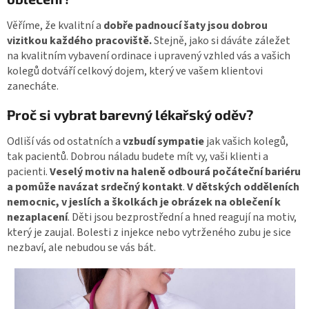
Věříme, že kvalitní a
dobře padnoucí šaty jsou dobrou
vizitkou každého pracoviště.
Stejně, jako si dáváte záležet
na kvalitním vybavení ordinace i upravený vzhled vás a vašich
kolegů dotváří celkový dojem, který ve vašem klientovi
zanecháte.
Proč si vybrat barevný lékařský oděv?
Odliší vás od ostatních a
vzbudí sympatie
jak vašich kolegů,
tak pacientů. Dobrou náladu budete mít vy, vaši klienti a
pacienti.
Veselý motiv na haleně odbourá počáteční bariéru
a pomůže navázat srdečný kontakt
.
V dětských odděleních
nemocnic, v jeslích a školkách je obrázek na oblečení k
nezaplacení
. Děti jsou bezprostřední a hned reagují na motiv,
který je zaujal. Bolesti z injekce nebo vytrženého zubu je sice
nezbaví, ale nebudou se vás bát.