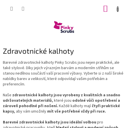
Přejít
NÁKUP
na
obsah
KOŠÍK
Zdravotnické kalhoty
Barevné zdravotnické kalhoty Pinky Scrubs jsou nejen praktické, ale
také stylové. Díky jejich výrazným barvám a moderním střihům se
stanou nedílnou součástí vaší pracovní výbavy. Vyberte si z naší široké
nabídky barev a velikostí, které odpovídají vašim potřebám a
preferencím.
Naše
zdravotnické kalhoty jsou vyrobeny z kvalitních a snadno
udržovatelných materiálů,
které jsou
odolné vůči opotřebení a
zároveň pohodlné při nošení.
Každé kalhoty mají
čtyři praktické
kapsy,
aby vám umožnily
mít vše potřebné vždy při ruce.
Barevné zdravotnické kalhoty jsou ideální volbou
pro
zdravotnické pracovníky, kteří
hledají stylový a moderní způsob
,