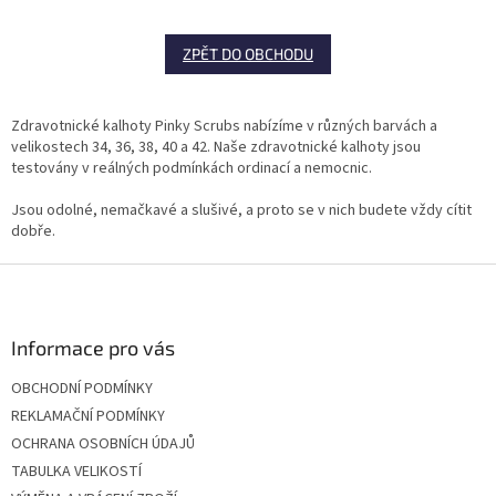
ZPĚT DO OBCHODU
Zdravotnické kalhoty Pinky Scrubs nabízíme v různých barvách a
velikostech 34, 36, 38, 40 a 42. Naše zdravotnické kalhoty jsou
testovány v reálných podmínkách ordinací a nemocnic.
Jsou odolné, nemačkavé a slušivé, a proto se v nich budete vždy cítit
dobře.
Z
á
p
a
Informace pro vás
t
OBCHODNÍ PODMÍNKY
í
REKLAMAČNÍ PODMÍNKY
OCHRANA OSOBNÍCH ÚDAJŮ
TABULKA VELIKOSTÍ