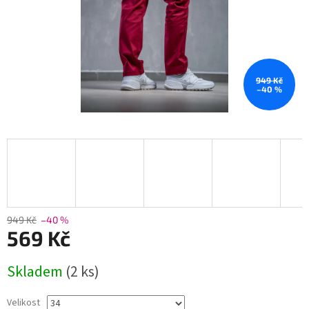
949 Kč
–40 %
949 Kč
–40 %
569 Kč
Měrná
Skladem
(2 ks)
cena:
Velikost