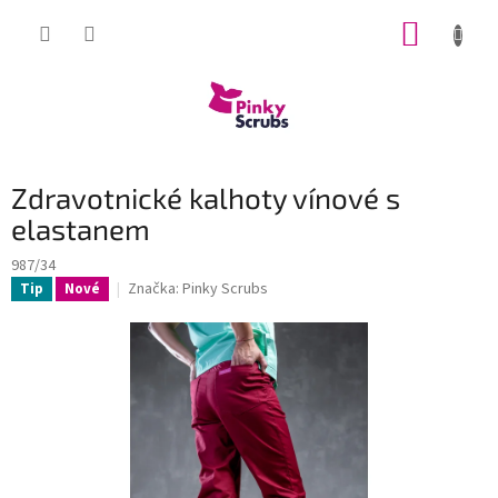
Přejít
NÁKUP
na
obsah
KOŠÍK
Zdravotnické kalhoty vínové s
elastanem
987/34
Značka:
Pinky Scrubs
Tip
Nové