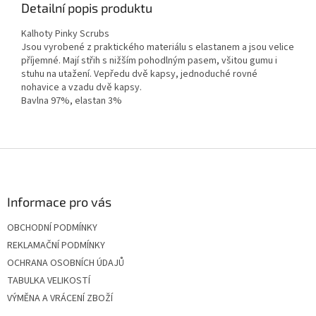
Detailní popis produktu
Kalhoty Pinky Scrubs
Jsou vyrobené z praktického materiálu s elastanem a jsou velice
příjemné. Mají střih s nižším pohodlným pasem, všitou gumu i
stuhu na utažení. Vepředu dvě kapsy, jednoduché rovné
nohavice a vzadu dvě kapsy.
Bavlna 97%, elastan 3%
Z
á
p
a
Informace pro vás
t
OBCHODNÍ PODMÍNKY
í
REKLAMAČNÍ PODMÍNKY
OCHRANA OSOBNÍCH ÚDAJŮ
TABULKA VELIKOSTÍ
VÝMĚNA A VRÁCENÍ ZBOŽÍ