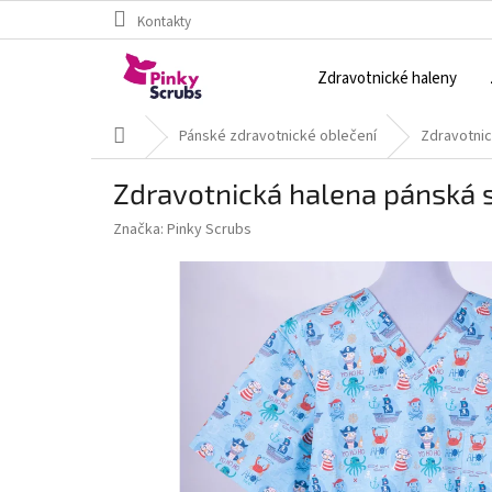
Přejít
Kontakty
na
obsah
Zdravotnické haleny
Domů
Pánské zdravotnické oblečení
Zdravotnic
Zdravotnická halena pánská s
Značka:
Pinky Scrubs