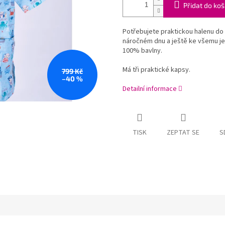
Přidat do koš
Potřebujete praktickou halenu do 
náročném dnu a ještě ke všemu je
100% bavlny.
Má tři praktické kapsy.
799 Kč
–40 %
Detailní informace
TISK
ZEPTAT SE
S