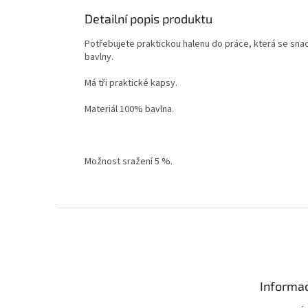
Detailní popis produktu
Potřebujete praktickou halenu do práce, která se sna
bavlny.
Má tři praktické kapsy.
Materiál 100% bavlna.
Možnost sražení 5 %.
Z
á
p
a
t
Informac
í