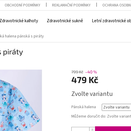
OBCHODNÍ PODMÍNKY
REKLAMAČNÍ PODMÍNKY
OCHRANA OSOBN
Zdravotnické kalhoty
Zdravotnické sukně
Letní zdravotnické o
ká halena pánská s piráty
 piráty
799 Kč
–40 %
479 Kč
Měrná
Zvolte variantu
cena:
Pánská halena
Můžeme doručit do:
Zvolte varian