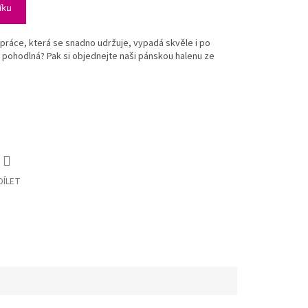
íku
práce, která se snadno udržuje, vypadá skvěle i po
 pohodlná? Pak si objednejte naši pánskou halenu ze
DÍLET