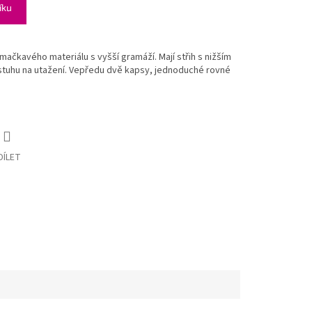
íku
ačkavého materiálu s vyšší gramáží. Mají střih s nižším
tuhu na utažení. Vepředu dvě kapsy, jednoduché rovné
DÍLET