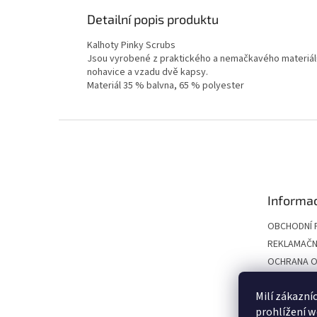
Detailní popis produktu
Kalhoty Pinky Scrubs
Jsou vyrobené z praktického a nemačkavého materiálu 
nohavice a vzadu dvě kapsy.
Materiál 35 % balvna, 65 % polyester
Z
á
p
a
t
Informac
í
OBCHODNÍ 
REKLAMAČN
OCHRANA O
TABULKA VE
Milí zákazní
VÝMĚNA A V
prohlížení w