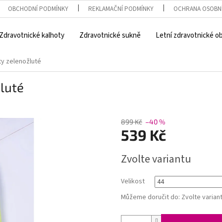
OBCHODNÍ PODMÍNKY
REKLAMAČNÍ PODMÍNKY
OCHRANA OSOBN
Zdravotnické kalhoty
Zdravotnické sukně
Letní zdravotnické o
ty zelenožluté
luté
899 Kč
–40 %
539 Kč
Měrná
Zvolte variantu
cena:
Velikost
Můžeme doručit do:
Zvolte varian