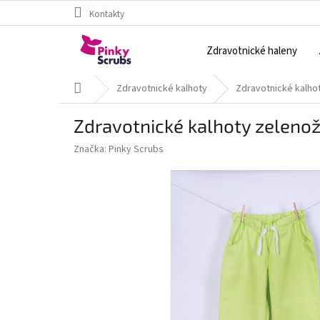
Přejít
Kontakty
na
obsah
Zdravotnické haleny
Domů
Zdravotnické kalhoty
Zdravotnické kalho
Zdravotnické kalhoty zelenož
Značka:
Pinky Scrubs