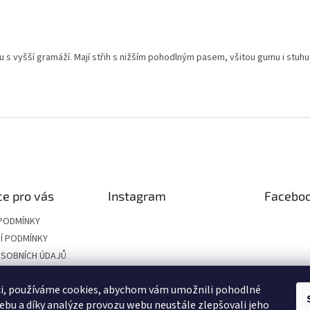
s vyšší gramáží. Mají střih s nižším pohodlným pasem, všitou gumu i stuh
e pro vás
Instagram
Facebo
PODMÍNKY
Í PODMÍNKY
SOBNÍCH ÚDAJŮ
LIKOSTÍ
ci, používáme cookies, abychom vám umožnili pohodlné
RÁCENÍ ZBOŽÍ
ebu a díky analýze provozu webu neustále zlepšovali jeho