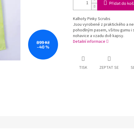
Přidat do koš
Kalhoty Pinky Scrubs
Jsou vyrobené z praktického a nem
pohodlným pasem, všitou gumu i s
nohavice a vzadu dvě kapsy.
Detailní informace
899 Kč
–40 %
TISK
ZEPTAT SE
S