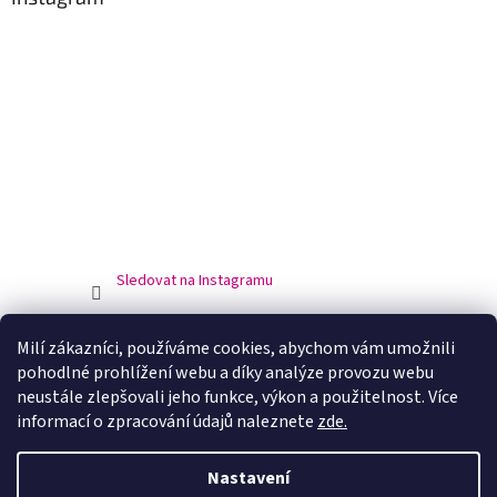
Sledovat na Instagramu
Facebook
Milí zákazníci, používáme cookies, abychom vám umožnili
pohodlné prohlížení webu a díky analýze provozu webu
neustále zlepšovali jeho funkce, výkon a použitelnost. Více
informací o zpracování údajů naleznete
zde.
Nastavení
Vytvořil Shoptet