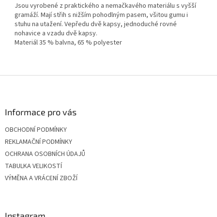
Jsou vyrobené z praktického a nemačkavého materiálu s vyšší
gramáží. Mají střih s nižším pohodlným pasem, všitou gumu i
stuhu na utažení. Vepředu dvě kapsy, jednoduché rovné
nohavice a vzadu dvě kapsy.
Materiál 35 % balvna, 65 % polyester
Z
á
p
a
Informace pro vás
t
OBCHODNÍ PODMÍNKY
í
REKLAMAČNÍ PODMÍNKY
OCHRANA OSOBNÍCH ÚDAJŮ
TABULKA VELIKOSTÍ
VÝMĚNA A VRÁCENÍ ZBOŽÍ
Instagram