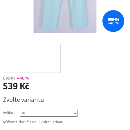
899 Kč
–40 %
899 Kč
–40 %
539 Kč
Měrná
Zvolte variantu
cena:
Velikost
Můžeme doručit do:
Zvolte variantu