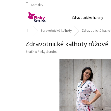
Přejít
Kontakty
na
obsah
Zdravotnické haleny
Domů
Zdravotnické kalhoty
Zdravotnické kalho
Zdravotnické kalhoty růžové
Značka:
Pinky Scrubs