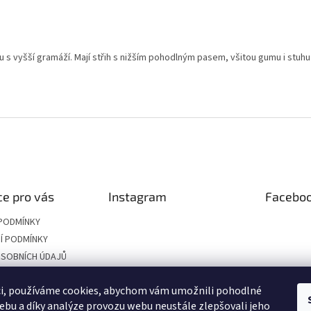
s vyšší gramáží. Mají střih s nižším pohodlným pasem, všitou gumu i stuh
e pro vás
Instagram
Facebo
PODMÍNKY
Í PODMÍNKY
SOBNÍCH ÚDAJŮ
LIKOSTÍ
ci, používáme cookies, abychom vám umožnili pohodlné
RÁCENÍ ZBOŽÍ
ebu a díky analýze provozu webu neustále zlepšovali jeho