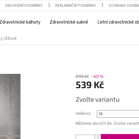
OBCHODNÍ PODMÍNKY
REKLAMAČNÍ PODMÍNKY
OCHRANA OSOBN
Zdravotnické kalhoty
Zdravotnické sukně
Letní zdravotnické o
ty růžové
899 Kč
–40 %
539 Kč
Měrná
Zvolte variantu
cena:
Velikost
Můžeme doručit do:
Zvolte varian