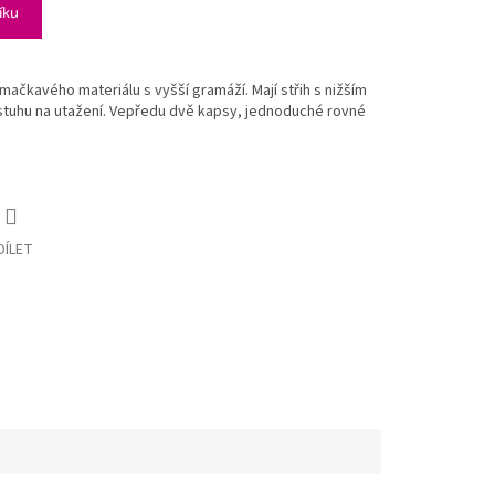
íku
ačkavého materiálu s vyšší gramáží. Mají střih s nižším
tuhu na utažení. Vepředu dvě kapsy, jednoduché rovné
DÍLET