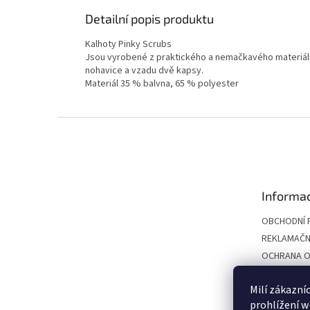
Detailní popis produktu
Kalhoty Pinky Scrubs
Jsou vyrobené z praktického a nemačkavého materiálu 
nohavice a vzadu dvě kapsy.
Materiál 35 % balvna, 65 % polyester
Z
á
p
a
t
Informac
í
OBCHODNÍ 
REKLAMAČN
OCHRANA O
TABULKA VE
Milí zákazní
VÝMĚNA A V
prohlížení w