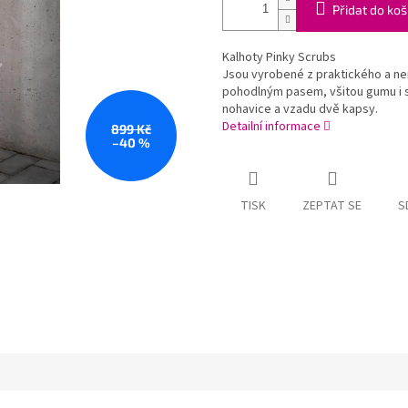
Přidat do koš
Kalhoty Pinky Scrubs
Jsou vyrobené z praktického a nem
pohodlným pasem, všitou gumu i s
nohavice a vzadu dvě kapsy.
Detailní informace
899 Kč
–40 %
TISK
ZEPTAT SE
S